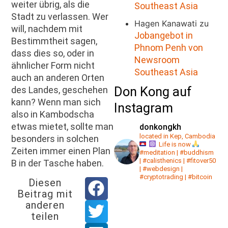
weiter übrig, als die
Southeast Asia
Stadt zu verlassen. Wer
Hagen Kanawati
zu
will, nachdem mit
Jobangebot in
Bestimmtheit sagen,
Phnom Penh von
dass dies so, oder in
Newsroom
ähnlicher Form nicht
Southeast Asia
auch an anderen Orten
Don Kong auf
des Landes, geschehen
kann? Wenn man sich
Instagram
also in Kambodscha
etwas mietet, sollte man
donkongkh
located in Kep, Cambodia
besonders in solchen
Life is now
Zeiten immer einen Plan
#meditation | #buddhism
| #calisthenics | #fitover50
B in der Tasche haben.
| #webdesign |
#cryptotrading | #bitcoin
Diesen
Beitrag mit
anderen
teilen