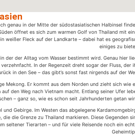
asien
h genau in der Mitte der südostasiatischen Halbinsel finde
Süden öffnet es sich zum warmen Golf von Thailand mit ein
ein weißer Fleck auf der Landkarte – dabei hat es geografis
einiges zu biete
in der der Alltag vom Wasser bestimmt wird. Genau hier lie
t verzehnfacht. In der Regenzeit dreht sogar der Fluss, der i
rück in den See – das gibt’s sonst fast nirgends auf der Wel
ige Mekong. Er kommt aus dem Norden und zieht sich wie e
ch auf den Weg nach Vietnam macht. Entlang seiner Ufer leb
schen – ganz so, wie es schon seit Jahrhunderten getan wir
gel und Gebirge. Im Westen das abgelegene Kardamomgebir
, die die Grenze zu Thailand markieren. Diese Gegenden si
um seltener Tierarten – und für viele Reisende noch ein echt
Geheimtip