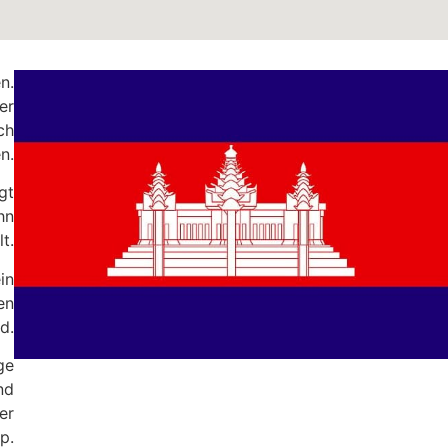
n.
er
ch
n.
gt
hn
t.
in
en
d.
ge
nd
er
p.