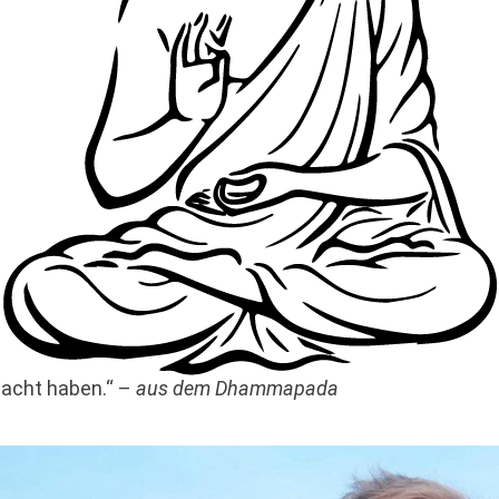
edacht haben.“ –
aus dem Dhammapada