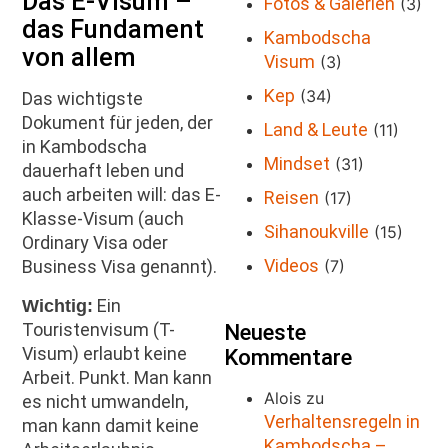
Das E-Visum –
Fotos & Galerien
(3)
das Fundament
Kambodscha
von allem
Visum
(3)
Kep
(34)
Das wichtigste
Dokument für jeden, der
Land & Leute
(11)
in Kambodscha
Mindset
(31)
dauerhaft leben und
auch arbeiten will: das E-
Reisen
(17)
Klasse-Visum (auch
Sihanoukville
(15)
Ordinary Visa oder
Videos
(7)
Business Visa genannt).
Ein
Wichtig:
Neueste
Touristenvisum (T-
Visum) erlaubt keine
Kommentare
Arbeit. Punkt. Man kann
Alois
zu
es nicht umwandeln,
Verhaltensregeln in
man kann damit keine
Kambodscha –