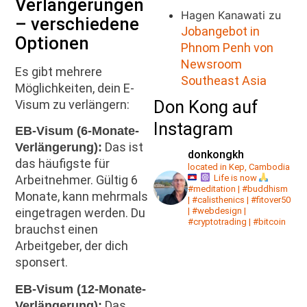
Verlängerungen
Hagen Kanawati
zu
– verschiedene
Jobangebot in
Optionen
Phnom Penh von
Newsroom
Es gibt mehrere
Southeast Asia
Möglichkeiten, dein E-
Don Kong auf
Visum zu verlängern:
Instagram
EB-Visum (6-Monate-
Das ist
Verlängerung):
donkongkh
das häufigste für
located in Kep, Cambodia
Life is now
Arbeitnehmer. Gültig 6
#meditation | #buddhism
Monate, kann mehrmals
| #calisthenics | #fitover50
| #webdesign |
eingetragen werden. Du
#cryptotrading | #bitcoin
brauchst einen
Arbeitgeber, der dich
sponsert.
EB-Visum (12-Monate-
Das
Verlängerung):