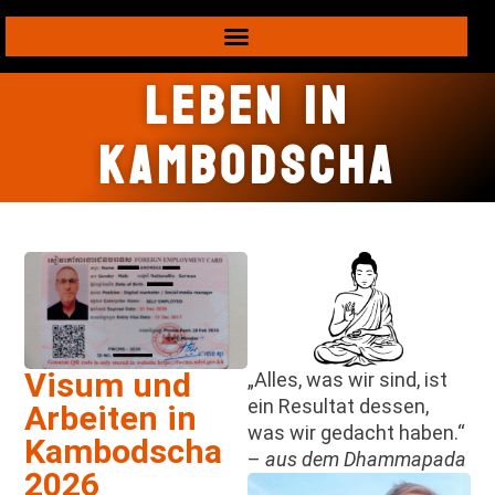
Leben in
Kambodscha
Visum und
„Alles, was wir sind, ist
ein Resultat dessen,
Arbeiten in
was wir gedacht haben.“
Kambodscha
–
aus dem Dhammapada
2026