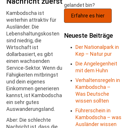
Nachricht zuerst
gelandet bin?
Kambodscha ist
Erfahre es hier
weiterhin attraktiv für
Ausländer. Die
Lebenshaltungskosten
Neueste Beiträge
sind niedrig, die
Der Nationalpark in
Wirtschaft ist
Kep – Natur pur
dollarbasiert, es gibt
einen wachsenden
Die Angelegenheit
Service-Sektor. Wenn du
mit dem Huhn
Fähigkeiten mitbringst
Verhaltensregeln in
und dein eigenes
Kambodscha –
Einkommen generieren
Was Deutsche
kannst, ist Kambodscha
wissen sollten
ein sehr gutes
Auswanderungsland.
Führerschein in
Kambodscha – was
Aber: Die schlechte
Ausländer wissen
Nachricht ist, dass die