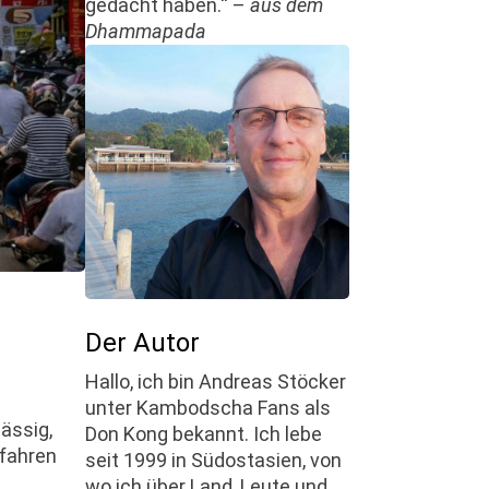
gedacht haben.“ –
aus dem
Dhammapada
Der Autor
Hallo, ich bin Andreas Stöcker
unter Kambodscha Fans als
ässig,
Don Kong bekannt. Ich lebe
 fahren
seit 1999 in Südostasien, von
wo ich über Land, Leute und