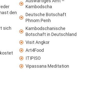
Auswärtiges Amt –
Kambodscha
weder
 hast den
Deutsche Botschaft
Phnom Penh
t sich
Kambodschanische
Botschaft in Deutschland
Visit Angkor
Art4Food
 kostet
ITIPISO
Vipassana Meditation