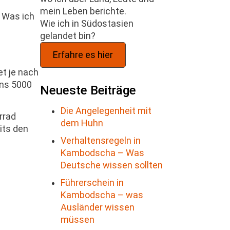
mein Leben berichte.
. Was ich
Wie ich in Südostasien
gelandet bin?
Erfahre es hier
t je nach
ens 5000
Neueste Beiträge
Die Angelegenheit mit
rrad
dem Huhn
its den
Verhaltensregeln in
Kambodscha – Was
Deutsche wissen sollten
Führerschein in
Kambodscha – was
Ausländer wissen
müssen