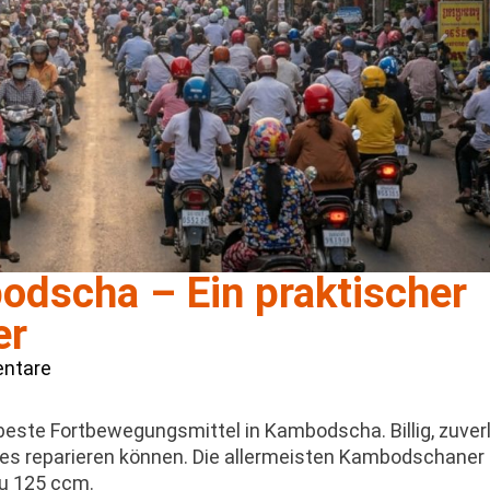
odscha – Ein praktischer
er
ntare
beste Fortbewegungsmittel in Kambodscha. Billig, zuverl
ie es reparieren können. Die allermeisten Kambodschaner
zu 125 ccm.