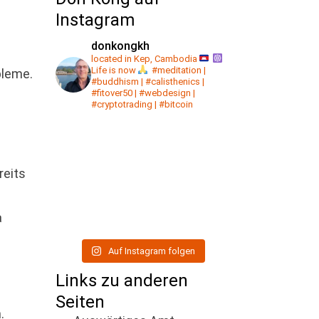
Instagram
donkongkh
located in Kep, Cambodia
Life is now
#meditation |
bleme.
#buddhism | #calisthenics |
#fitover50 | #webdesign |
#cryptotrading | #bitcoin
reits
a
Auf Instagram folgen
Links zu anderen
Seiten
.