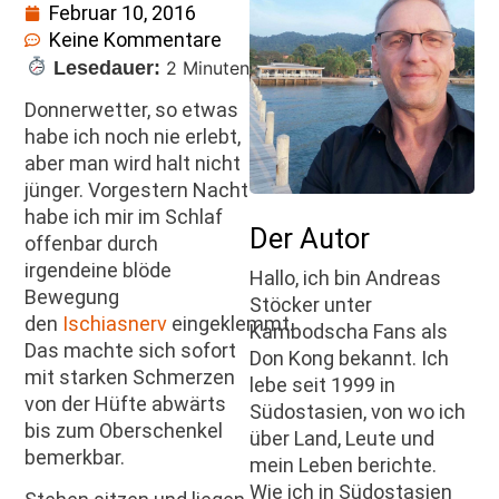
Februar 10, 2016
Keine Kommentare
Lesedauer:
2 Minuten
Donnerwetter, so etwas
habe ich noch nie erlebt,
aber man wird halt nicht
jünger. Vorgestern Nacht
habe ich mir im Schlaf
Der Autor
offenbar durch
irgendeine blöde
Hallo, ich bin Andreas
Bewegung
Stöcker unter
den
Ischiasnerv
eingeklemmt.
Kambodscha Fans als
Das machte sich sofort
Don Kong bekannt. Ich
mit starken Schmerzen
lebe seit 1999 in
von der Hüfte abwärts
Südostasien, von wo ich
bis zum Oberschenkel
über Land, Leute und
bemerkbar.
mein Leben berichte.
Wie ich in Südostasien