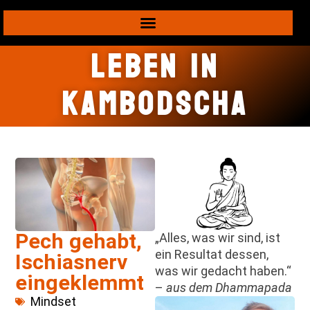
Leben in
Kambodscha
Pech gehabt,
„Alles, was wir sind, ist
ein Resultat dessen,
Ischiasnerv
was wir gedacht haben.“
eingeklemmt
–
aus dem Dhammapada
Mindset