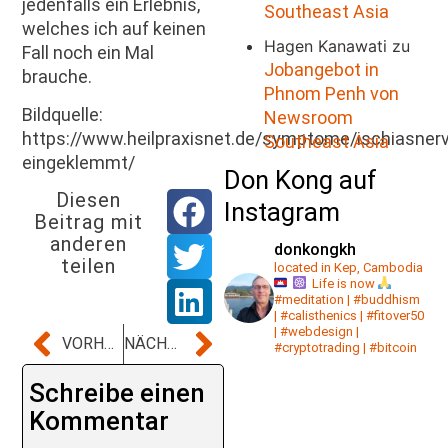
jedenfalls ein Erlebnis,
Southeast Asia
welches ich auf keinen
Hagen Kanawati
zu
Fall noch ein Mal
Jobangebot in
brauche.
Phnom Penh von
Bildquelle:
Newsroom
https://www.heilpraxisnet.de/symptome/ischiasnerv
Southeast Asia
eingeklemmt/
Don Kong auf
Diesen
Instagram
Beitrag mit
anderen
donkongkh
teilen
located in Kep, Cambodia
Life is now
#meditation | #buddhism
| #calisthenics | #fitover50
| #webdesign |
VORHERIGER BEITRAG
NÄCHSTER BEITRAG
#cryptotrading | #bitcoin
Schreibe einen
Kommentar