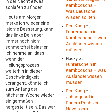
in der Nacht etwas
Kambodscha –
schlafen zu finden.
Was Deutsche
Heute am Morgen,
wissen sollten
merke ich wieder eine
Don Kong
zu
leichte Besserung, kann
Führerschein in
das linke Bein aber
Kambodscha – was
immer noch nicht
Ausländer wissen
schmerzfrei belasten.
müssen
Ich nehme an, dass
Hacky
zu
wenn der
Führerschein in
Heilungsprozess
Kambodscha – was
weiterhin in dieser
Ausländer wissen
Geschwindigkeit
müssen
vorangeht, könnte ich
zum Anfang der
Don Kong
zu
nächsten Woche wieder
Jobangebot in
einigermaßen
Phnom Penh von
hergestellt sein. Das war
Newsroom