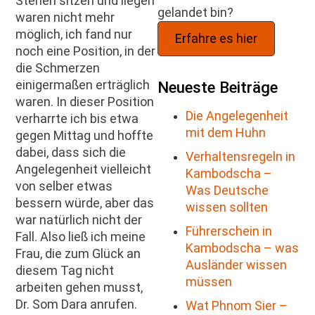
Stehen sitzen und liegen
gelandet bin?
waren nicht mehr
möglich, ich fand nur
Erfahre es hier
noch eine Position, in der
die Schmerzen
einigermaßen erträglich
Neueste Beiträge
waren. In dieser Position
Die Angelegenheit
verharrte ich bis etwa
mit dem Huhn
gegen Mittag und hoffte
dabei, dass sich die
Verhaltensregeln in
Angelegenheit vielleicht
Kambodscha –
von selber etwas
Was Deutsche
bessern würde, aber das
wissen sollten
war natürlich nicht der
Führerschein in
Fall. Also ließ ich meine
Kambodscha – was
Frau, die zum Glück an
Ausländer wissen
diesem Tag nicht
müssen
arbeiten gehen musst,
Dr. Som Dara anrufen.
Wat Phnom Sier –