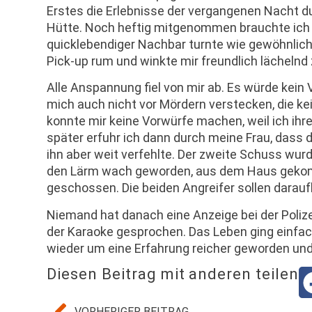
Erstes die Erlebnisse der vergangenen Nacht du
Hütte. Noch heftig mitgenommen brauchte ich er
quicklebendiger Nachbar turnte wie gewöhnlich
Pick-up rum und winkte mir freundlich lächelnd 
Alle Anspannung fiel von mir ab. Es würde kein 
mich auch nicht vor Mördern verstecken, die k
konnte mir keine Vorwürfe machen, weil ich ihr
später erfuhr ich dann durch meine Frau, dass
ihn aber weit verfehlte. Der zweite Schuss wur
den Lärm wach geworden, aus dem Haus gekomm
geschossen. Die beiden Angreifer sollen daraufh
Niemand hat danach eine Anzeige bei der Polize
der Karaoke gesprochen. Das Leben ging einfach 
wieder um eine Erfahrung reicher geworden und e
Diesen Beitrag mit anderen teilen
VORHERIGER BEITRAG