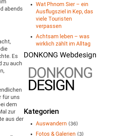
 im
Wat Phnom Sier – ein
nd abends
Ausflugsziel in Kep, das
viele Touristen
verpassen
Achtsam leben – was
acht,
wirklich zählt im Alltag
 die
DONKONG Webdesign
chte. Es
d zu auch
n,
endlichen
 für uns
bei dem
Kategorien
Mal zur
te aus der
Auswandern
(36)
Fotos & Galerien
(3)