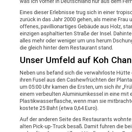
was ich vorher in Deutschland nur aus dem Fer
Eines dieser Erlebnisse trug sich in einer trop
zurück in das Jahr 2000 gehen, als meine Frau 
offenes, pavillionartiges Gebäude aus Holz, st
einzigen asphaltierten Straße der Insel. Dahint
alles mehr oder weniger um uns herum Dschungel
die gleich hinter dem Restaurant stand.
Unser Umfeld auf Koh Cha
Neben uns befand sich die verwahrloste Hütte ei
ihren Fusel aus den Cashewfrüchten der Plant
um 05:00 Uhr kamen die Ersten, um sich ihr „F
einem verbeulten Aluminiumkessel in eine mit 
Plastikwasserflasche, wenn man sie mitbrachte. 
kostete 25 Baht (etwa 0,64 Euro).
Auf der anderen Seite des Restaurants wohnte 
alten Pick-up-Truck besaß. Damit fuhren die be