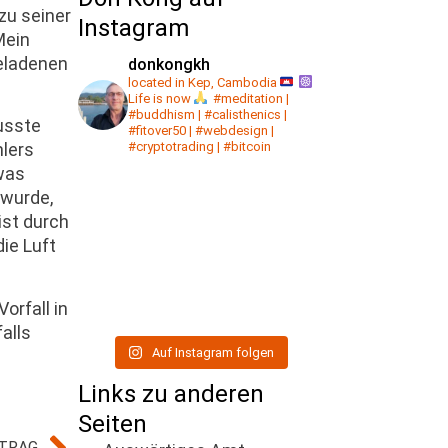
zu seiner
Instagram
Mein
beladenen
donkongkh
located in Kep, Cambodia
Life is now
#meditation |
#buddhism | #calisthenics |
musste
#fitover50 | #webdesign |
#cryptotrading | #bitcoin
mlers
twas
 wurde,
ist durch
ie Luft
orfall in
alls
Auf Instagram folgen
Links zu anderen
Seiten
ITRAG