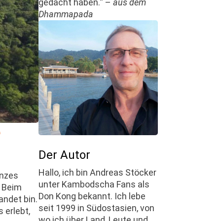
gedacht haben.“ –
aus dem
Dhammapada
e
Der Autor
Hallo, ich bin Andreas Stöcker
anzes
unter Kambodscha Fans als
. Beim
Don Kong bekannt. Ich lebe
andet bin.
seit 1999 in Südostasien, von
 erlebt,
wo ich über Land, Leute und