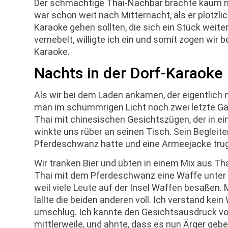
Der schmächtige Thai-Nachbar brachte kaum no
war schon weit nach Mitternacht, als er plötzli
Karaoke gehen sollten, die sich ein Stück weit
vernebelt, willigte ich ein und somit zogen wir 
Karaoke.
Nachts in der Dorf-Karaoke
Als wir bei dem Laden ankamen, der eigentlich 
man im schummrigen Licht noch zwei letzte Gäst
Thai mit chinesischen Gesichtszügen, der in ei
winkte uns rüber an seinen Tisch. Sein Begleiter
Pferdeschwanz hatte und eine Armeejacke trug
Wir tranken Bier und übten in einem Mix aus Th
Thai mit dem Pferdeschwanz eine Waffe unter s
weil viele Leute auf der Insel Waffen besaßen.
lallte die beiden anderen voll. Ich verstand kei
umschlug. Ich kannte den Gesichtsausdruck vo
mittlerweile, und ahnte, dass es nun Ärger gebe