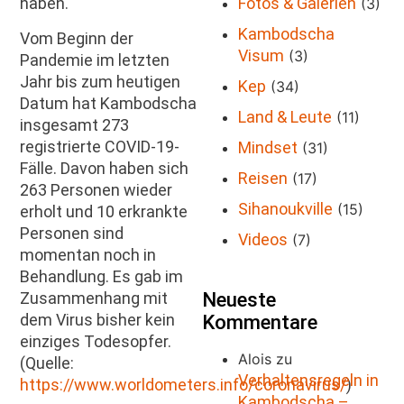
Fotos & Galerien
haben.
(3)
Kambodscha
Vom Beginn der
Visum
(3)
Pandemie im letzten
Jahr bis zum heutigen
Kep
(34)
Datum hat Kambodscha
Land & Leute
(11)
insgesamt 273
registrierte COVID-19-
Mindset
(31)
Fälle. Davon haben sich
Reisen
(17)
263 Personen wieder
Sihanoukville
(15)
erholt und 10 erkrankte
Personen sind
Videos
(7)
momentan noch in
Behandlung. Es gab im
Neueste
Zusammenhang mit
dem Virus bisher kein
Kommentare
einziges Todesopfer.
Alois
zu
(Quelle:
Verhaltensregeln in
https://www.worldometers.info/coronavirus/
)
Kambodscha –