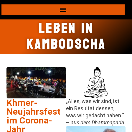
Leben in
Kambodscha
Khmer-
„Alles, was wir sind, ist
ein Resultat dessen,
Neujahrsfest
was wir gedacht haben.“
im Corona-
–
aus dem Dhammapada
Jahr