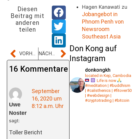
Hagen Kanawati
zu
Diesen
Jobangebot in
Beitrag mit
Phnom Penh von
anderen
Newsroom
teilen
Southeast Asia
Don Kong auf
VORHERIGER BEITRAG
NÄCHSTER BEITRAG
Instagram
16 Kommentare
donkongkh
located in Kep, Cambodia
Life is now
#meditation | #buddhism
September
| #calisthenics | #fitover50
| #webdesign |
16, 2020 um
#cryptotrading | #bitcoin
Uwe
8:12 a.m. Uhr
Noster
sagt:
Toller Bericht