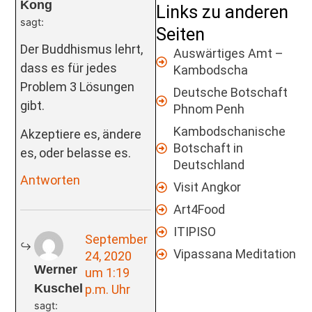
Kong
Links zu anderen
sagt:
Seiten
Der Buddhismus lehrt,
Auswärtiges Amt –
dass es für jedes
Kambodscha
Problem 3 Lösungen
Deutsche Botschaft
gibt.
Phnom Penh
Kambodschanische
Akzeptiere es, ändere
Botschaft in
es, oder belasse es.
Deutschland
Antworten
Visit Angkor
Art4Food
ITIPISO
September
Vipassana Meditation
24, 2020
Werner
um 1:19
Kuschel
p.m. Uhr
sagt: