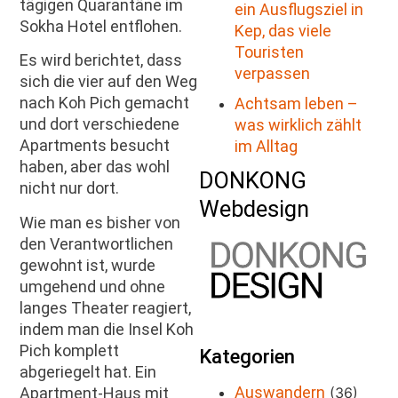
tägigen Quarantäne im
ein Ausflugsziel in
Sokha Hotel entflohen.
Kep, das viele
Touristen
Es wird berichtet, dass
verpassen
sich die vier auf den Weg
nach Koh Pich gemacht
Achtsam leben –
und dort verschiedene
was wirklich zählt
Apartments besucht
im Alltag
haben, aber das wohl
DONKONG
nicht nur dort.
Webdesign
Wie man es bisher von
den Verantwortlichen
gewohnt ist, wurde
umgehend und ohne
langes Theater reagiert,
indem man die Insel Koh
Pich komplett
Kategorien
abgeriegelt hat. Ein
Auswandern
Apartment-Haus mit
(36)