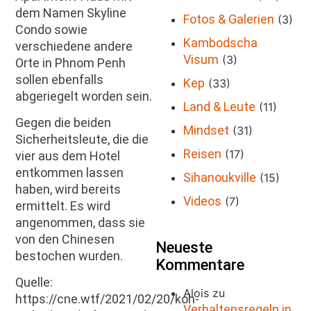
dem Namen Skyline
Fotos & Galerien
(3)
Condo sowie
Kambodscha
verschiedene andere
Visum
(3)
Orte in Phnom Penh
sollen ebenfalls
Kep
(33)
abgeriegelt worden sein.
Land & Leute
(11)
Gegen die beiden
Mindset
(31)
Sicherheitsleute, die die
Reisen
(17)
vier aus dem Hotel
entkommen lassen
Sihanoukville
(15)
haben, wird bereits
Videos
(7)
ermittelt. Es wird
angenommen, dass sie
von den Chinesen
Neueste
bestochen wurden.
Kommentare
Quelle:
Alois
zu
https://cne.wtf/2021/02/20/koh-
Verhaltensregeln in