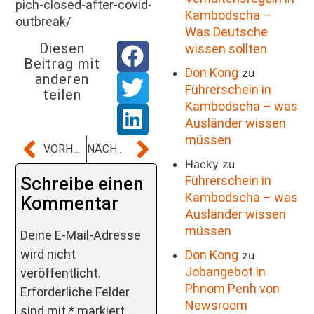
pich-closed-after-covid-
Kambodscha –
outbreak/
Was Deutsche
Diesen
wissen sollten
Beitrag mit
Don Kong
zu
anderen
Führerschein in
teilen
Kambodscha – was
Ausländer wissen
müssen
VORHERIGER BEITRAG
NÄCHSTER BEITRAG
Hacky
zu
Führerschein in
Schreibe einen
Kambodscha – was
Kommentar
Ausländer wissen
müssen
Deine E-Mail-Adresse
wird nicht
Don Kong
zu
Jobangebot in
veröffentlicht.
Phnom Penh von
Erforderliche Felder
Newsroom
sind mit
*
markiert