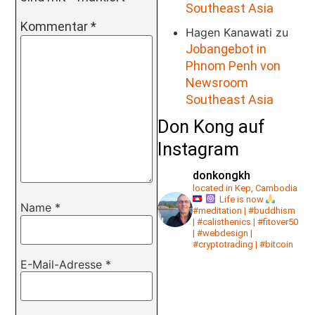
Southeast Asia
Kommentar
*
Hagen Kanawati
zu
Jobangebot in
Phnom Penh von
Newsroom
Southeast Asia
Don Kong auf
Instagram
donkongkh
located in Kep, Cambodia
Life is now
Name
*
#meditation | #buddhism
| #calisthenics | #fitover50
| #webdesign |
#cryptotrading | #bitcoin
E-Mail-Adresse
*