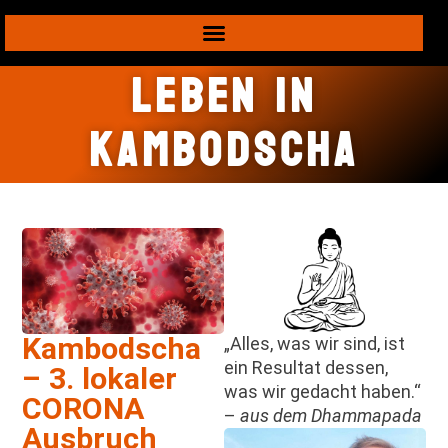
Leben in
Kambodscha
Kambodscha
„Alles, was wir sind, ist
ein Resultat dessen,
– 3. lokaler
was wir gedacht haben.“
CORONA
–
aus dem Dhammapada
Ausbruch