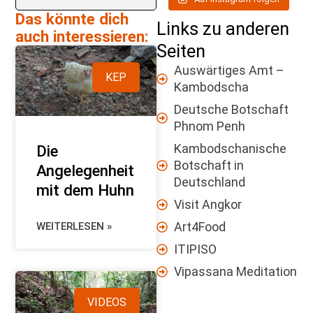
Das könnte dich
Links zu anderen
auch interessieren:
Seiten
Auswärtiges Amt –
KEP
Kambodscha
Deutsche Botschaft
Phnom Penh
Kambodschanische
Die
Botschaft in
Angelegenheit
Deutschland
mit dem Huhn
Visit Angkor
Art4Food
WEITERLESEN »
ITIPISO
Vipassana Meditation
VIDEOS