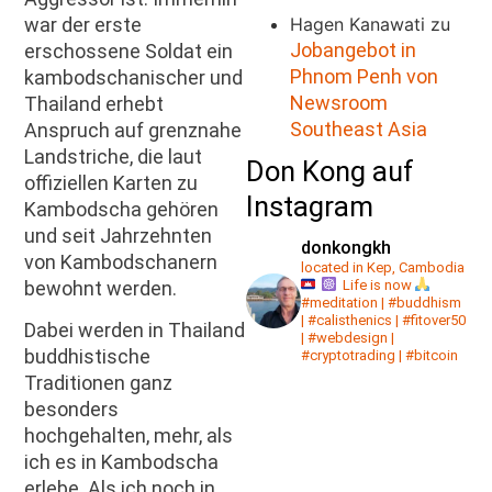
war der erste
Hagen Kanawati
zu
Jobangebot in
erschossene Soldat ein
Phnom Penh von
kambodschanischer und
Newsroom
Thailand erhebt
Southeast Asia
Anspruch auf grenznahe
Landstriche, die laut
Don Kong auf
offiziellen Karten zu
Instagram
Kambodscha gehören
und seit Jahrzehnten
donkongkh
von Kambodschanern
located in Kep, Cambodia
bewohnt werden.
Life is now
#meditation | #buddhism
| #calisthenics | #fitover50
Dabei werden in Thailand
| #webdesign |
buddhistische
#cryptotrading | #bitcoin
Traditionen ganz
besonders
hochgehalten, mehr, als
ich es in Kambodscha
erlebe. Als ich noch in