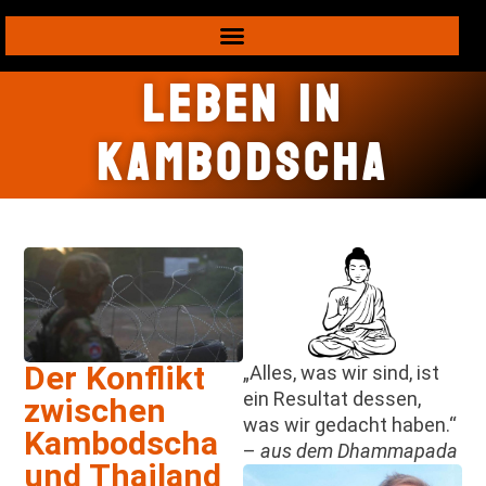
Leben in
Kambodscha
Der Konflikt
„Alles, was wir sind, ist
ein Resultat dessen,
zwischen
was wir gedacht haben.“
Kambodscha
–
aus dem Dhammapada
und Thailand