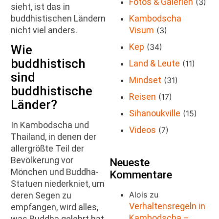
Fotos & Galerien
(3)
sieht, ist das in
Kambodscha
buddhistischen Ländern
Visum
nicht viel anders.
(3)
Kep
(34)
Wie
buddhistisch
Land & Leute
(11)
sind
Mindset
(31)
buddhistische
Reisen
(17)
Länder?
Sihanoukville
(15)
In Kambodscha und
Videos
(7)
Thailand, in denen der
allergrößte Teil der
Bevölkerung vor
Neueste
Mönchen und Buddha-
Kommentare
Statuen niederkniet, um
Alois
zu
deren Segen zu
Verhaltensregeln in
empfangen, wird alles,
Kambodscha –
was Buddha gelehrt hat,