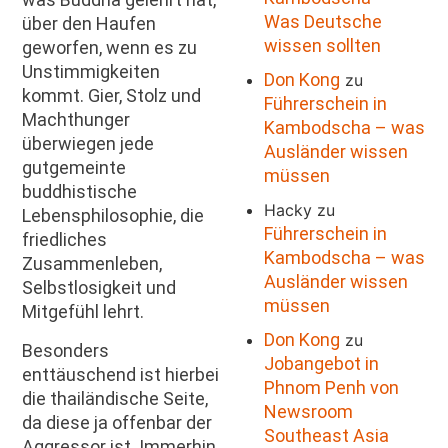
Was Deutsche
über den Haufen
wissen sollten
geworfen, wenn es zu
Unstimmigkeiten
Don Kong
zu
kommt. Gier, Stolz und
Führerschein in
Machthunger
Kambodscha – was
überwiegen jede
Ausländer wissen
gutgemeinte
müssen
buddhistische
Hacky
zu
Lebensphilosophie, die
Führerschein in
friedliches
Kambodscha – was
Zusammenleben,
Ausländer wissen
Selbstlosigkeit und
müssen
Mitgefühl lehrt.
Don Kong
zu
Besonders
Jobangebot in
enttäuschend ist hierbei
Phnom Penh von
die thailändische Seite,
Newsroom
da diese ja offenbar der
Southeast Asia
Aggressor ist. Immerhin