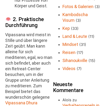
nur Prozesse von
Körper und Geist.
Fotos & Galerien
(3)
Kambodscha
2. Praktische
Visum
(3)
Durchführung
Kep
(33)
Vipassana wird meist in
Land & Leute
(11)
Stille und über längere
Mindset
(31)
Zeit geübt. Man kann
alleine für sich
Reisen
(17)
meditieren, egal, wo man
Sihanoukville
(15)
sich befindet, aber auch
Videos
(7)
ein Retreat-Center
besuchen, um in der
Gruppe unter Anleitung
Neueste
zu meditieren. Zum
Kommentare
Beispiel bietet das
wunderschön gelegene
Alois
zu
Vipassana Dhura
Verhaltensregeln in