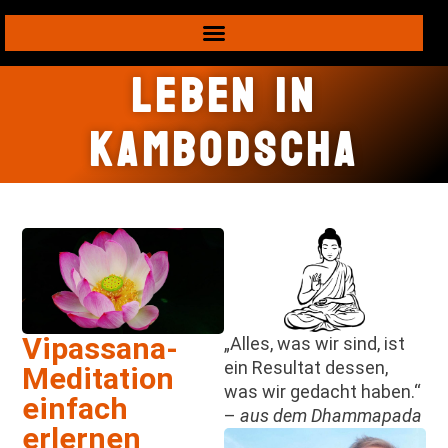
Leben in
Kambodscha
Vipassana-
„Alles, was wir sind, ist
ein Resultat dessen,
Meditation
was wir gedacht haben.“
einfach
–
aus dem Dhammapada
erlernen