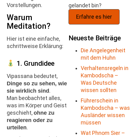
Vorstellungen.
gelandet bin?
Warum
Erfahre es hier
Meditation?
Neueste Beiträge
Hier ist eine einfache,
schrittweise Erklärung:
Die Angelegenheit
mit dem Huhn
1. Grundidee
Verhaltensregeln in
Kambodscha –
Vipassana bedeutet,
Was Deutsche
Dinge so zu sehen, wie
wissen sollten
.
sie wirklich sind
Man beobachtet alles,
Führerschein in
was im Körper und Geist
Kambodscha – was
geschieht,
ohne zu
Ausländer wissen
reagieren oder zu
müssen
.
urteilen
Wat Phnom Sier –