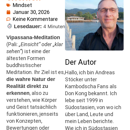
Mindset
Januar 30, 2026
Keine Kommentare
Lesedauer:
4 Minuten
Vipassana-Meditation
(Pali:
„Einsicht“ oder „klar
sehen“
) ist eine der
ältesten Formen
Der Autor
buddhistischer
Meditation. Ihr Ziel ist es,
Hallo, ich bin Andreas
Stöcker unter
die wahre Natur der
Kambodscha Fans als
Realität direkt zu
, also zu
Don Kong bekannt. Ich
erkennen
verstehen, wie Körper
lebe seit 1999 in
und Geist tatsächlich
Südostasien, von wo ich
funktionieren, jenseits
über Land, Leute und
von Konzepten,
mein Leben berichte.
Bewertungen oder
Wie ich in Südostasien