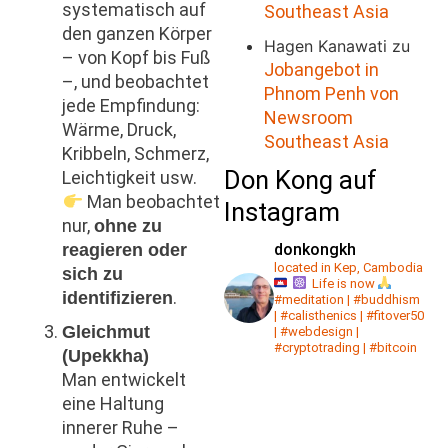
systematisch auf
Southeast Asia
den ganzen Körper
Hagen Kanawati
zu
– von Kopf bis Fuß
Jobangebot in
–, und beobachtet
Phnom Penh von
jede Empfindung:
Newsroom
Wärme, Druck,
Southeast Asia
Kribbeln, Schmerz,
Don Kong auf
Leichtigkeit usw.
Man beobachtet
Instagram
nur,
ohne zu
donkongkh
reagieren oder
located in Kep, Cambodia
sich zu
Life is now
.
identifizieren
#meditation | #buddhism
| #calisthenics | #fitover50
Gleichmut
| #webdesign |
#cryptotrading | #bitcoin
(Upekkha)
Man entwickelt
eine Haltung
innerer Ruhe –