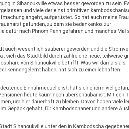
ung in Sihanoukville etwas besser geworden zu sein. E
ergelassen und viele der einst primitiven kambodschani
fmachung angeht, aufgerüstet. So hat auch meine Frau
rauenarzt gefunden, zu dem sie bedenkenlos zur
sie dafür nach Phnom Penh gefahren und manches Mal s
tadt auch wesentlich sauberer geworden und die Stromv
hat sich das Stadtbild durch zahlreiche neue, teilweise g
phäre von Sihanoukville betrifft. Was wir damals als
r kennengelernt haben, hat sich zu einer lebhaften
edeutende Einnahmequelle ist, hat sich enorm viel getan
Pensionen heute kaum noch überschaubar ist. Mit den T
n, um hier dauerhaft zu bleiben. Davon haben viele le
t im Gepäck gehabt, für Kambodschaner und andere Aus
e Stadt Sihanoukville unter den in Kambodscha gegebene