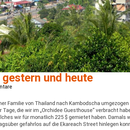
e gestern und heute
ntare
meiner Familie von Thailand nach Kambodscha umgezogen 
aar Tage, die wir im „Orchidee Guesthouse“ verbracht hab
lches wir für monatlich 225 $ gemietet haben. Damals w
agsüber gefahrlos auf die Ekareach Street hinlegen kon