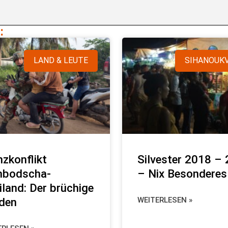
:
LAND & LEUTE
SIHANOUKV
nzkonflikt
Silvester 2018 –
bodscha-
– Nix Besonderes
iland: Der brüchige
eden
WEITERLESEN »