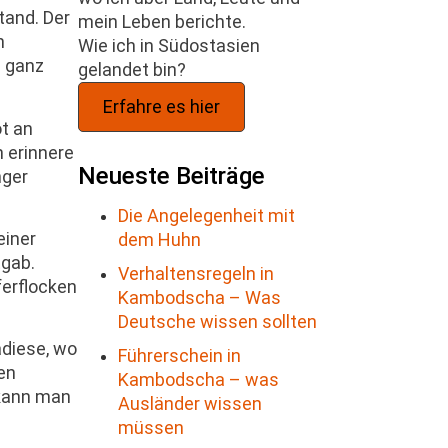
tand. Der
mein Leben berichte.
n
Wie ich in Südostasien
e ganz
gelandet bin?
Erfahre es hier
ot an
h erinnere
Neueste Beiträge
nger
Die Angelegenheit mit
einer
dem Huhn
tgab.
Verhaltensregeln in
ferflocken
Kambodscha – Was
Deutsche wissen sollten
adiese, wo
Führerschein in
en
Kambodscha – was
 kann man
Ausländer wissen
müssen