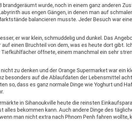
08 brandgeräumt wurde, noch in einem ganz anderen Zus
 Labyrinth aus engen Gängen, in denen man auf schmale
Marktstände balancieren musste. Jeder Besuch war ein
esser, er war klein, schmuddelig und dunkel. Das Angeb
auf einen Bruchteil von dem, was es heute dort gibt. Ic
 Tiefkühlfächer öffnete, einem manchmal ein sehr stre
nicht zu denken und der Orange Supermarket war ein kl
nz besonders auf die Ablaufdaten der Lebensmittel ach
kten so, dass es ganz normale Dinge wie Yoghurt und Ha
r.
märkte in Sihanoukville heute die reinsten Einkaufspar
st alles bekommen kann. Auch andere Dinge des täglich
, wenn man nicht extra nach Phnom Penh fahren wollte,