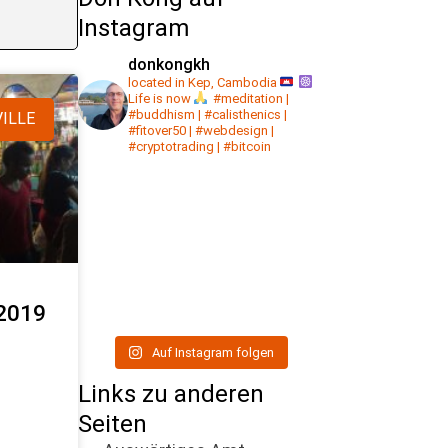
Instagram
donkongkh
located in Kep, Cambodia
Life is now
#meditation |
#buddhism | #calisthenics |
ILLE
#fitover50 | #webdesign |
#cryptotrading | #bitcoin
 2019
Auf Instagram folgen
Links zu anderen
Seiten