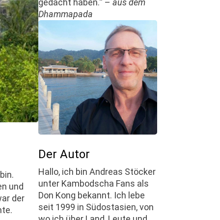
gedacht haben.“ –
aus dem
Dhammapada
Der Autor
Hallo, ich bin Andreas Stöcker
bin.
unter Kambodscha Fans als
en und
Don Kong bekannt. Ich lebe
ar der
seit 1999 in Südostasien, von
nte.
wo ich über Land, Leute und