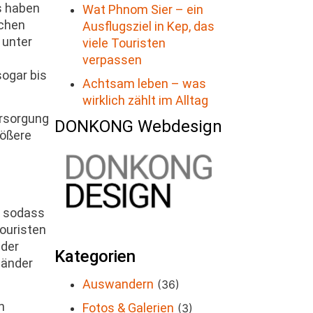
s haben
Wat Phnom Sier – ein
schen
Ausflugsziel in Kep, das
 unter
viele Touristen
verpassen
ogar bis
Achtsam leben – was
wirklich zählt im Alltag
ersorgung
DONKONG Webdesign
rößere
, sodass
ouristen
ider
Kategorien
länder
Auswandern
(36)
n
Fotos & Galerien
(3)