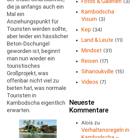
Fotos & Galerien
(3)
die ja anfangs auch ein
Kambodscha
Mal ein
Visum
(3)
Anziehungspunkt für
Touristen werden sollte,
Kep
(34)
aber leider ein hässlicher
Land & Leute
(11)
Beton-Dschungel
Mindset
(31)
geworden ist, beginnt
man nun wieder ein
Reisen
(17)
touristisches
Sihanoukville
(15)
Großprojekt, was
offenbar nicht viel zu
Videos
(7)
bieten hat, was normale
Touristen in
Neueste
Kambodscha eigentlich
Kommentare
erwarten.
Alois
zu
Verhaltensregeln in
Kambodscha –