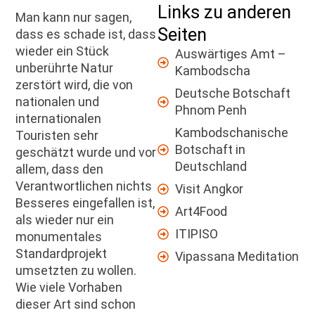
Links zu anderen
Man kann nur sagen,
Seiten
dass es schade ist, dass
wieder ein Stück
Auswärtiges Amt –
unberührte Natur
Kambodscha
zerstört wird, die von
Deutsche Botschaft
nationalen und
Phnom Penh
internationalen
Kambodschanische
Touristen sehr
Botschaft in
geschätzt wurde und vor
Deutschland
allem, dass den
Verantwortlichen nichts
Visit Angkor
Besseres eingefallen ist,
Art4Food
als wieder nur ein
ITIPISO
monumentales
Standardprojekt
Vipassana Meditation
umsetzten zu wollen.
Wie viele Vorhaben
dieser Art sind schon