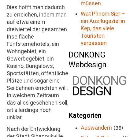
müssen
Dies hofft man dadurch
Wat Phnom Sier –
zu erreichen, indem man
ein Ausflugsziel in
auf etwa einem
Kep, das viele
dreiviertel der gesamten
Touristen
Inselfläche
verpassen
Fünfsternehotels, ein
Wohngebiet, ein
DONKONG
Gewerbegebiet, ein
Webdesign
Kasino, Bungalows,
Sportstätten, öffentliche
Plätze und sogar eine
Seilbahnen errichten will.
In welchem Zeitraum
das alles geschehen soll,
ist allerdings noch
Kategorien
unklar.
Auswandern
(36)
Nach der Entwicklung
der Stadt Sihanoukville,