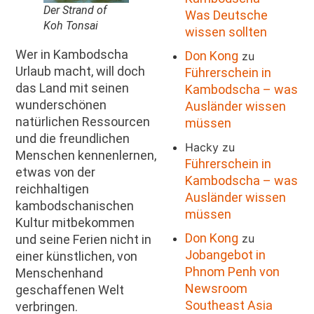
Der Strand of
Was Deutsche
Koh Tonsai
wissen sollten
Wer in Kambodscha
Don Kong
zu
Urlaub macht, will doch
Führerschein in
das Land mit seinen
Kambodscha – was
wunderschönen
Ausländer wissen
natürlichen Ressourcen
müssen
und die freundlichen
Hacky
zu
Menschen kennenlernen,
Führerschein in
etwas von der
Kambodscha – was
reichhaltigen
Ausländer wissen
kambodschanischen
müssen
Kultur mitbekommen
Don Kong
zu
und seine Ferien nicht in
Jobangebot in
einer künstlichen, von
Phnom Penh von
Menschenhand
Newsroom
geschaffenen Welt
Southeast Asia
verbringen.