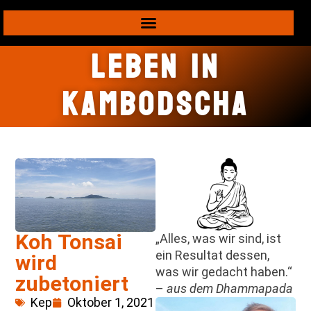
Leben in
Kambodscha
Koh Tonsai
„Alles, was wir sind, ist
ein Resultat dessen,
wird
was wir gedacht haben.“
zubetoniert
–
aus dem Dhammapada
Kep
Oktober 1, 2021