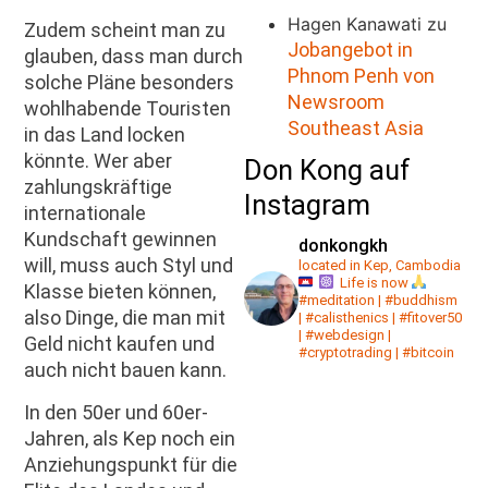
Hagen Kanawati
zu
Zudem scheint man zu
Jobangebot in
glauben, dass man durch
Phnom Penh von
solche Pläne besonders
Newsroom
wohlhabende Touristen
Southeast Asia
in das Land locken
könnte. Wer aber
Don Kong auf
zahlungskräftige
Instagram
internationale
Kundschaft gewinnen
donkongkh
will, muss auch Styl und
located in Kep, Cambodia
Life is now
Klasse bieten können,
#meditation | #buddhism
also Dinge, die man mit
| #calisthenics | #fitover50
| #webdesign |
Geld nicht kaufen und
#cryptotrading | #bitcoin
auch nicht bauen kann.
In den 50er und 60er-
Jahren, als Kep noch ein
Anziehungspunkt für die