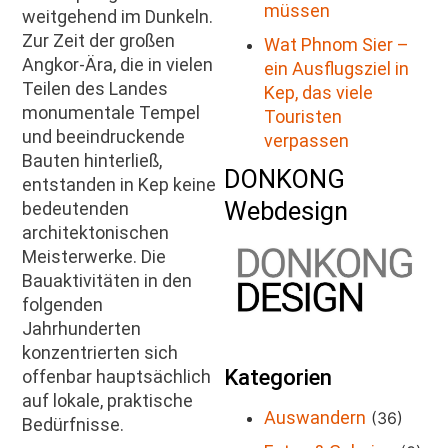
müssen
weitgehend im Dunkeln.
Zur Zeit der großen
Wat Phnom Sier –
Angkor-Ära, die in vielen
ein Ausflugsziel in
Teilen des Landes
Kep, das viele
monumentale Tempel
Touristen
und beeindruckende
verpassen
Bauten hinterließ,
DONKONG
entstanden in Kep keine
Webdesign
bedeutenden
architektonischen
Meisterwerke. Die
Bauaktivitäten in den
folgenden
Jahrhunderten
konzentrierten sich
Kategorien
offenbar hauptsächlich
auf lokale, praktische
Auswandern
(36)
Bedürfnisse.