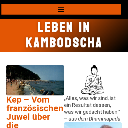
Leben in
Kambodscha
Kep – Vom
„Alles, was wir sind, ist
ein Resultat dessen,
französischen
was wir gedacht haben.“
Juwel über
–
aus dem Dhammapada
die