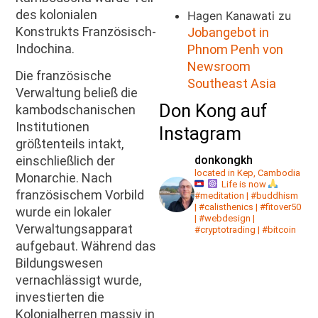
des kolonialen
Hagen Kanawati
zu
Konstrukts Französisch-
Jobangebot in
Indochina.
Phnom Penh von
Newsroom
Die französische
Southeast Asia
Verwaltung beließ die
Don Kong auf
kambodschanischen
Institutionen
Instagram
größtenteils intakt,
donkongkh
einschließlich der
located in Kep, Cambodia
Monarchie. Nach
Life is now
französischem Vorbild
#meditation | #buddhism
| #calisthenics | #fitover50
wurde ein lokaler
| #webdesign |
Verwaltungsapparat
#cryptotrading | #bitcoin
aufgebaut. Während das
Bildungswesen
vernachlässigt wurde,
investierten die
Kolonialherren massiv in