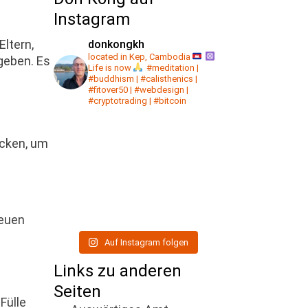
Instagram
ltern,
donkongkh
located in Kep, Cambodia
geben. Es
Life is now
#meditation |
#buddhism | #calisthenics |
#fitover50 | #webdesign |
#cryptotrading | #bitcoin
ücken, um
neuen
Auf Instagram folgen
Links zu anderen
Seiten
Fülle