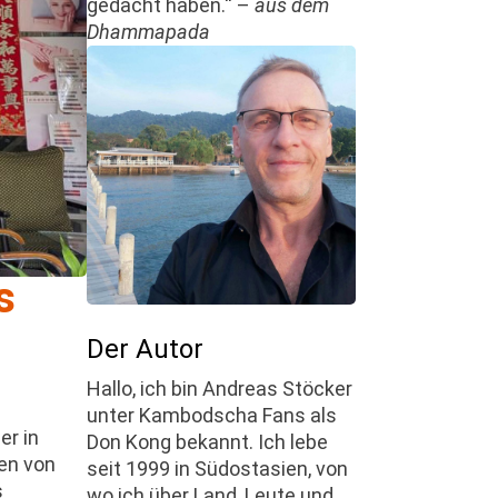
gedacht haben.“ –
aus dem
Dhammapada
s
Der Autor
Hallo, ich bin Andreas Stöcker
unter Kambodscha Fans als
er in
Don Kong bekannt. Ich lebe
ßen von
seit 1999 in Südostasien, von
s
wo ich über Land, Leute und