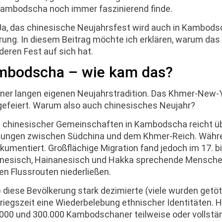
 Kambodscha noch immer faszinierend finde.
 Ja, das chinesische Neujahrsfest wird auch in Kambod
rung. In diesem Beitrag möchte ich erklären, warum das s
eren Fest auf sich hat.
ambodscha – wie kam das?
iner langen eigenen Neujahrstradition. Das Khmer-New-
gefeiert. Warum also auch chinesisches Neujahr?
enz chinesischer Gemeinschaften in Kambodscha reicht üb
ndungen zwischen Südchina und dem Khmer-Reich. Währ
mentiert. Großflächige Migration fand jedoch im 17. bi
tonesisch, Hainanesisch und Hakka sprechende Menschen
n Flussrouten niederließen.
ese Bevölkerung stark dezimierte (viele wurden getöt
riegszeit eine Wiederbelebung ethnischer Identitäten. 
000 und 300.000 Kambodschaner teilweise oder vollstä