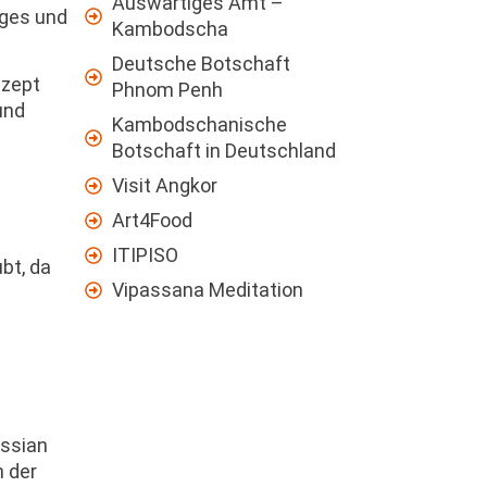
Auswärtiges Amt –
nges und
Kambodscha
Deutsche Botschaft
ezept
Phnom Penh
und
Kambodschanische
Botschaft in Deutschland
Visit Angkor
Art4Food
ITIPISO
bt, da
Vipassana Meditation
ussian
n der