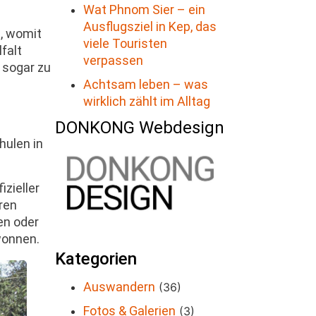
Wat Phnom Sier – ein
Ausflugsziel in Kep, das
, womit
viele Touristen
falt
verpassen
 sogar zu
Achtsam leben – was
wirklich zählt im Alltag
DONKONG Webdesign
hulen in
izieller
eren
en oder
wonnen.
Kategorien
Auswandern
(36)
Fotos & Galerien
(3)