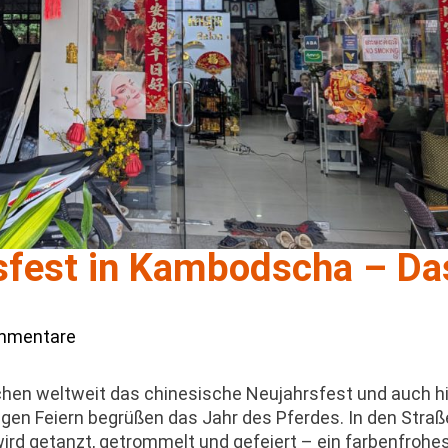
sfest in Kambodscha – Da
mmentare
chen weltweit das chinesische Neujahrsfest und auch hi
igen Feiern begrüßen das Jahr des Pferdes. In den Stra
rd getanzt, getrommelt und gefeiert – ein farbenfrohe