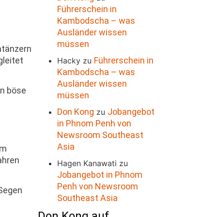
Führerschein in
Kambodscha – was
Ausländer wissen
müssen
ntänzern
leitet
Führerschein in
Hacky
zu
Kambodscha – was
Ausländer wissen
en böse
müssen
Don Kong
Jobangebot
zu
in Phnom Penh von
Newsroom Southeast
Asia
em
ahren
Hagen Kanawati
zu
Jobangebot in Phnom
Penh von Newsroom
 Segen
Southeast Asia
Don Kong auf