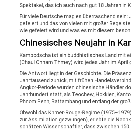
Spektakel, das ich auch nach gut 18 Jahren in
Für viele Deutsche mag es überraschend sein:
gefeiert und das von vielen mit großer Begeiste
wie gefeiert wird und was es mit diesem besond
Chinesisches Neujahr in K
Kambodscha ist ein buddhistisches Land mit e
(Chaul Chnam Thmey) wird jedes Jahr im April 
Die Antwort liegt in der Geschichte. Die Präs
Jahrtausend zurück, mit frühen Handelsverbi
Angkor-Periode wurden chinesische Händler doku
Jahrhundert statt, als Teochew, Hokkien, Kan
Phnom Penh, Battambang und entlang der große
Obwohl das Khmer-Rouge-Regime (1975–1979) di
zur Assimilation gezwungen), erlebte die Nachk
schätzen Wissenschaftler, dass zwischen 150.