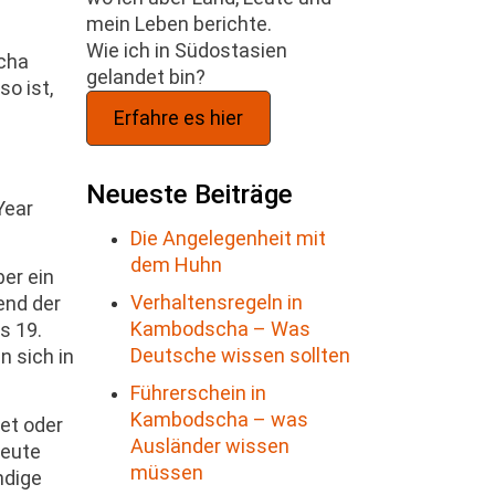
mein Leben berichte.
Wie ich in Südostasien
scha
gelandet bin?
o ist,
Erfahre es hier
Neueste Beiträge
Year
Die Angelegenheit mit
dem Huhn
er ein
Verhaltensregeln in
end der
Kambodscha – Was
s 19.
Deutsche wissen sollten
 sich in
Führerschein in
Kambodscha – was
et oder
Ausländer wissen
Heute
müssen
ndige